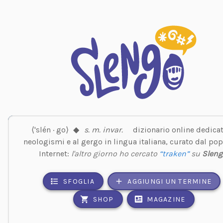
⟨'slén · go⟩
◆
s. m. invar.
dizionario online dedicat
neologismi e al gergo in lingua italiana, curato dal pop
Internet:
l'altro giorno ho cercato
“traken”
su
Sleng
SFOGLIA
AGGIUNGI UN TERMINE
SHOP
MAGAZINE