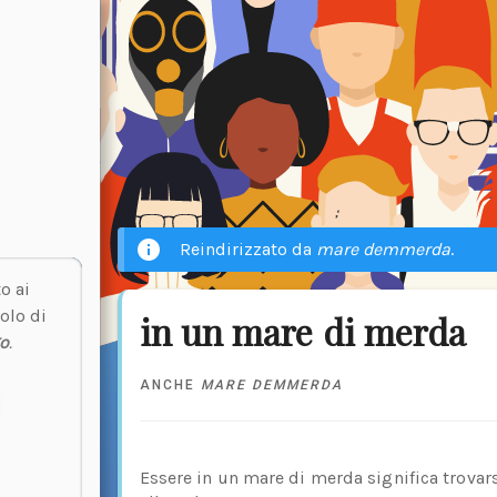
Reindirizzato da
mare demmerda
.
o ai
olo di
in un mare di merda
o
.
ANCHE
MARE DEMMERDA
Essere in un mare di merda significa trovarsi