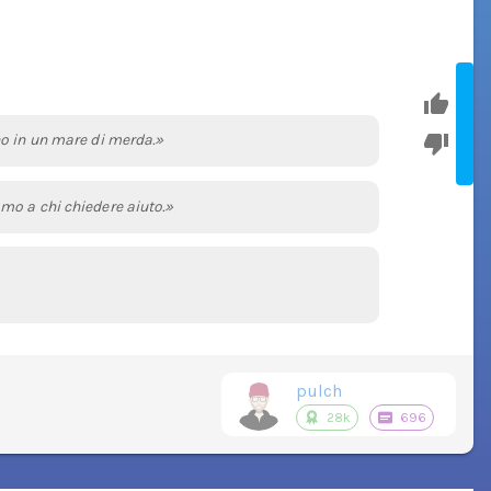
no in un mare di merda.»
mo a chi chiedere aiuto.»
pulch
28k
696