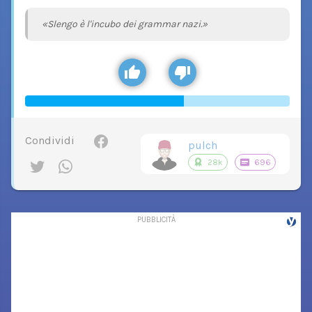
«Slengo è l'incubo dei grammar nazi.»
Condividi
pulch
28k
696