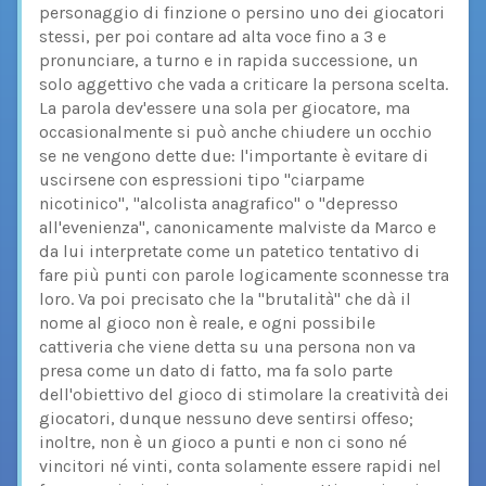
personaggio di finzione o persino uno dei giocatori
stessi, per poi contare ad alta voce fino a 3 e
pronunciare, a turno e in rapida successione, un
solo aggettivo che vada a criticare la persona scelta.
La parola dev'essere una sola per giocatore, ma
occasionalmente si può anche chiudere un occhio
se ne vengono dette due: l'importante è evitare di
uscirsene con espressioni tipo "ciarpame
nicotinico", "alcolista anagrafico" o "depresso
all'evenienza", canonicamente malviste da Marco e
da lui interpretate come un patetico tentativo di
fare più punti con parole logicamente sconnesse tra
loro. Va poi precisato che la "brutalità" che dà il
nome al gioco non è reale, e ogni possibile
cattiveria che viene detta su una persona non va
presa come un dato di fatto, ma fa solo parte
dell'obiettivo del gioco di stimolare la creatività dei
giocatori, dunque nessuno deve sentirsi offeso;
inoltre, non è un gioco a punti e non ci sono né
vincitori né vinti, conta solamente essere rapidi nel