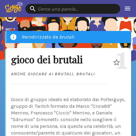
Cerca una parola…
Reindirizzato da
brutali
.
1
gioco dei brutali
ANCHE
GIOCARE AI BRUTALI
,
BRUTALI
Gioco di gruppo ideato ed elaborato dai Polterguys,
gruppo di Twitch formato da Marco "Croix89"
Merrino, Francesco "Ciccio" Merrino, e Daniele
"Sdrumox" Simonetti: consiste nello scegliere il
nome di una persona, sia questa una celebrità, un
conoscente/parente di qualcuno dei giocatori, un