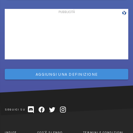
AGGIUNGI UNA DEFINIZIONE
SEGUICI SU
INDICE
COS'È SLENGO
TERMINI E CONDIZIONI