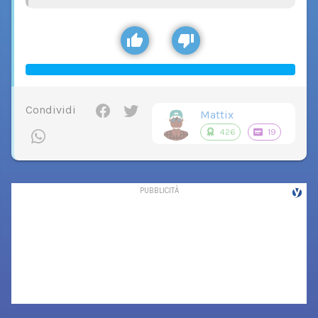
Condividi
Mattix
426
19