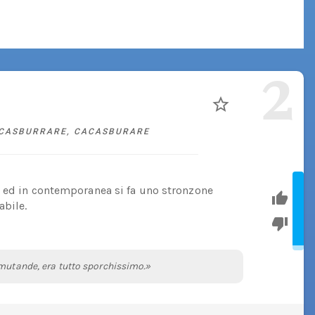
2
CASBURRARE
,
CACASBURARE
e ed in contemporanea si fa uno stronzone
bile.
 mutande, era tutto sporchissimo.»