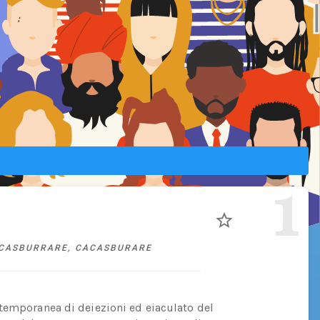
1
CASBURRARE
,
CACASBURARE
temporanea di deiezioni ed eiaculato del