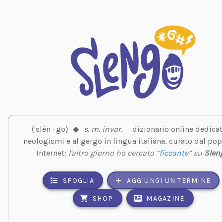
⟨'slén · go⟩
◆
s. m. invar.
dizionario online dedicat
neologismi e al gergo in lingua italiana, curato dal pop
Internet:
l'altro giorno ho cercato
“ficcante”
su
Slen
SFOGLIA
AGGIUNGI UN TERMINE
SHOP
MAGAZINE