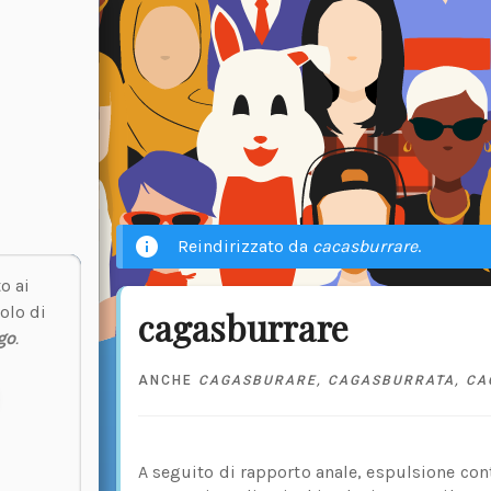
Reindirizzato da
cacasburrare
.
o ai
olo di
cagasburrare
go
.
ANCHE
CAGASBURARE
,
CAGASBURRATA
,
CA
A seguito di rapporto anale, espulsione con