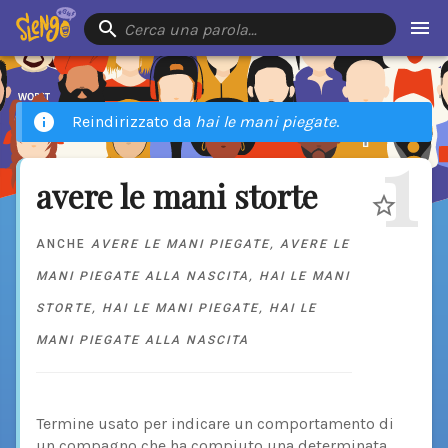
Cerca una parola…
Reindirizzato da
hai le mani piegate
.
1
avere le mani storte
ANCHE
AVERE LE MANI PIEGATE
,
AVERE LE
MANI PIEGATE ALLA NASCITA
,
HAI LE MANI
STORTE
,
HAI LE MANI PIEGATE
,
HAI LE
MANI PIEGATE ALLA NASCITA
Termine usato per indicare un comportamento di
un compagno che ha compiuto una determinata